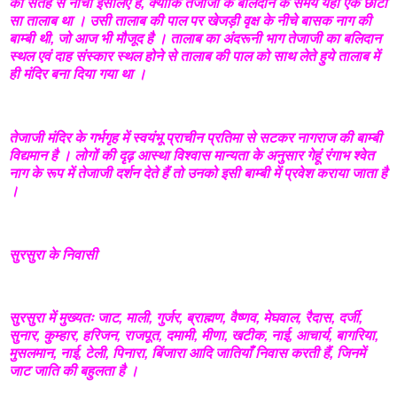
की सतह से नीचा इसलिए है, क्योंकि तेजाजी के बलिदान के समय यहाँ एक छोटा
सा तालाब था । उसी तालाब की पाल पर खेजड़ी वृक्ष के नीचे बासक नाग की
बाम्बी थी, जो आज भी मौजूद है । तालाब का अंदरूनी भाग तेजाजी का बलिदान
स्थल एवं दाह संस्कार स्थल होने से तालाब की पाल को साथ लेते हुये तालाब में
ही मंदिर बना दिया गया था ।
तेजाजी मंदिर के गर्भगृह में स्वयंभू प्राचीन प्रतिमा से सटकर नागराज की बाम्बी
विद्यमान है । लोगों की दृढ़ आस्था विश्वास मान्यता के अनुसार गेहूं रंगाभ श्वेत
नाग के रूप में तेजाजी दर्शन देते हैं तो उनको इसी बाम्बी में प्रवेश कराया जाता है
।
सुरसुरा के निवासी
सुरसुरा में मुख्यतः जाट, माली, गुर्जर, ब्राह्मण, वैष्णव, मेघवाल, रैदास, दर्जी,
सुनार, कुम्हार, हरिजन, राजपूत, दमामी, मीणा, खटीक, नाई, आचार्य, बागरिया,
मुसलमान, नाई, टेली, पिनारा, बिंजारा आदि जातियाँ निवास करती हैं, जिनमें
जाट जाति की बहुलता है ।