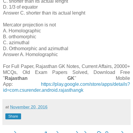
C. shorter than its actual lenght
D. 1/3 of equator
Answer C. shorter than its actual lenght
Mercator projection is not
A. Homolographic
B. orthomorphic
C. azimuthal
D. Orthomorphic and azimuthal
Answer A. Homolographic
For Full Paper, Rajasthan GK Notes, Current Affairs, 20000+
MCQs, Old Exam Papers Solved, Download Free
"
Rajasthan GK
" Mobile
App:
https://play.google.com/store/apps/details?
id=com.csurender.android.rajasthangk
at
November 20, 2016
Share