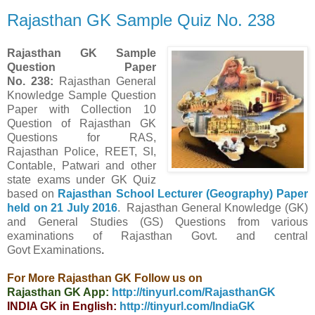
Rajasthan GK Sample Quiz No. 238
Rajasthan GK Sample
Question Paper
No. 238:
Rajasthan General
Knowledge Sample Question
Paper with Collection 10
Question of Rajasthan GK
Questions for RAS,
Rajasthan Police, REET, SI,
Contable, Patwari and other
state exams under GK Quiz
based on
Rajasthan School Lecturer (Geography) Paper
held on 21 July 2016
. Rajasthan
General Knowledge (GK)
and General Studies (GS) Questions from various
examinations of Rajasthan Govt. and central
Govt
Examinations
.
For More Rajasthan GK Follow us on
Rajasthan GK App:
http://tinyurl.com/RajasthanGK
INDIA GK in English:
http://tinyurl.com/IndiaGK