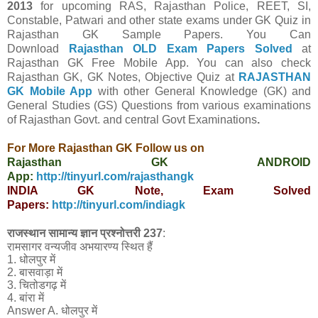
2013
for upcoming RAS, Rajasthan Police, REET, SI,
Constable, Patwari and other state exams under GK Quiz in
Rajasthan GK Sample Papers.
You Can
Download
Rajasthan OLD Exam Papers Solved
at
Rajasthan GK Free Mobile App.
You can also check
Rajasthan GK, GK Notes, Objective Quiz at
RAJASTHAN
GK Mobile App
with other
General Knowledge (GK) and
General Studies (GS) Questions from various examinations
of Rajasthan Govt. and central Govt
Examinations
.
For More Rajasthan GK Follow us on
Rajasthan GK ANDROID
App:
http://tinyurl.com/rajasthangk
INDIA GK Note, Exam Solved
Papers:
http://tinyurl.com/indiagk
राजस्थान सामान्य ज्ञान प्रश्नोत्तरी 237
:
रामसागर वन्यजीव अभयारण्य स्थित हैं
1. धोलपुर में
2. बासवाड़ा में
3. चितोडगढ़ में
4. बांरा में
Answer A. धोलपुर में