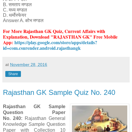
B. समताप मण्डल
C. मध्य मण्डल
D. थर्मोस्फेयर
Answer A. क्षोभ मण्डल
For More Rajasthan GK Quiz
, Current Affairs with
Explanation
, Download "RAJASTHAN GK" Free Mobile
App:
https://play.google.com/store/apps/details?
id=com.csurender.android.rajasthangk
at
November 28, 2016
Share
Rajasthan GK Sample Quiz No. 240
Rajasthan GK Sample
Question Paper
No. 240:
Rajasthan General
Knowledge Sample Question
Paper with Collection 10