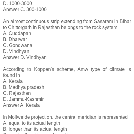
D. 1000-3000
Answer C. 300-1000
An almost continuous strip extending from Sasaram in Bihar
to Chittorgarh in Rajasthan belongs to the rock system
A. Cuddapah
B. Dharwar
C. Gondwana
D. Vindhyan
Answer D. Vindhyan
According to Koppen's scheme, Amw type of climate is
found in
A. Kerala
B. Madhya pradesh
C. Rajasthan
D. Jammu-Kashmir
Answer A. Kerala
In Mollweide projection, the central meridian is represented
A. equal to its actual length
B. longer than its actual length