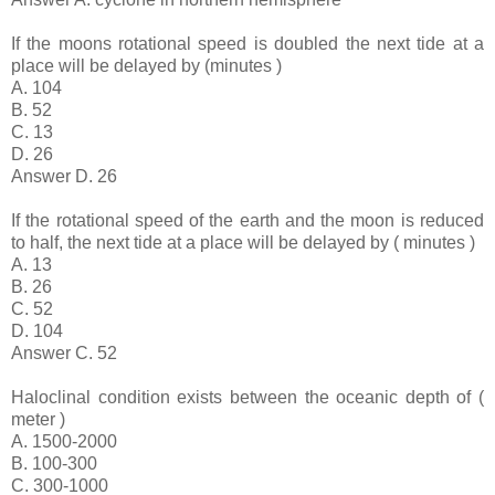
If the moons rotational speed is doubled the next tide at a
place will be delayed by (minutes )
A. 104
B. 52
C. 13
D. 26
Answer D. 26
If the rotational speed of the earth and the moon is reduced
to half, the next tide at a place will be delayed by ( minutes )
A. 13
B. 26
C. 52
D. 104
Answer C. 52
Haloclinal condition exists between the oceanic depth of (
meter )
A. 1500-2000
B. 100-300
C. 300-1000