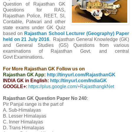
Question of Rajasthan GK
Questions for RAS,
Rajasthan Police, REET, SI,
Contable, Patwari and other
state exams under GK Quiz
based on
Rajasthan School Lecturer (Geography) Paper
held on 21 July 2016
. Rajasthan
General Knowledge (GK)
and General Studies (GS) Questions from various
examinations of Rajasthan Govt. and central
Govt
Examinations
.
For More Rajasthan GK Follow us on
Rajasthan GK App:
http://tinyurl.com/RajasthanGK
INDIA GK in English:
http://tinyurl.com/IndiaGK
GOOGLE+
:
https://plus.google.com/+RajasthangkNet
Rajasthan GK Question Paper No
240
:
Pir Panjal range is the part of
A. Sub-Himalayas
B. Lesser Himalayas
C. Inner Himalayas
D. Trans Himalayas