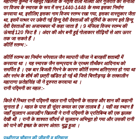
महाराणा कुम्भा ने महमूद खिलजी के नेतृत्व वाली मालवा और गुजरात की सेनाओं
पर विजय के स्मारक के रूप में सन् 1440-1448 के मध्य इसका निर्माण
करवाया था, इसीलिए इसका नाम विजय स्तम्भ रखा गया, इसका वास्तुकार जैता
था, इसमें पत्थर पर उकेरी गई हिन्दू देवी देवताओं की मूर्तियों के कारण इसे हिन्दू
देवी देवताओं का अजायबघर भी कहा जाता है । 9 मंजिला विजय स्तम्भ की
ऊंचाई 120 फिट है । अंदर की ओर बनी हुई गोलाकार सीढ़ियों से आप ऊपर
तक जा सकते हैं ।
कीर्ति स्तम्भ :-
कीर्ति स्तम्भ का निर्माण भगेरवाल जैन व्यापारी जीजा ने बारहवीं शताब्दी में
करवाया था । यह स्मारक जैन सम्प्रदाय के प्रथम तीर्थंकर आदिनाथ को
समर्पित है । एक बार बिजली गिरने के कारण कीर्ति स्तम्भ क्षतिग्रस्त हो गया था
और स्तंभ के शीर्ष की छत्री खंडित हो गई थी जिसे चित्तौड़गढ़ के तत्कालीन
महाराणा फ़तेहसिंह जी ने दुरुस्त करवाया था ।
रानी पद्मिनी का महल :-
किले में स्थित रानी पद्मिनी महल रानी पद्मिनी के साहस और शान की कहानी
सुनाता है । महल के पास ही सुंदर कमल का एक तालाब है । यही वह स्थान है
जहाँ सुलतान अलाउद्दीन खिलजी ने रानी पद्मिनी के प्रतिबिम्ब की एक झलक
देखी थी । रानी के शाश्वत सौंदर्य से सुलतान अभिभूत हो गया और उसकी रानी
को पाने की इच्छा के कारण अंततः युद्ध हुआ ।
पृथ्वीराज चौहान की जीवनी व इतिहास