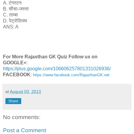
A. टंगस्टन
B. सीसा-जस्ता
C. ताम्बा
D. पेट्रोलियम
ANS: A
For More Rajasthan GK Quiz Follow us on
GOOGLE+
:
https://plus.google.com/106606257801331026936/
FACEBOOK
:
https://www.facebook.com/RajasthanGK.net
at
August 03, 2013
Share
No comments:
Post a Comment