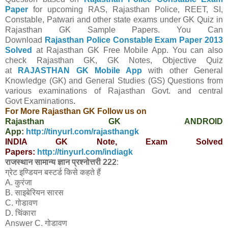
Paper
for upcoming RAS, Rajasthan Police, REET, SI,
Constable, Patwari and other state exams under GK Quiz in
Rajasthan GK Sample Papers. You Can
Download
Rajasthan Police Constable Exam Paper 2013
Solved
at Rajasthan GK Free Mobile App.
You can also
check Rajasthan GK, GK Notes, Objective Quiz
at
RAJASTHAN GK Mobile App
with other
General
Knowledge (GK) and General Studies (GS) Questions from
various examinations of Rajasthan Govt. and central
Govt
Examinations
.
For More Rajasthan GK Follow us on
Rajasthan GK ANDROID
App:
http://tinyurl.com/rajasthangk
INDIA GK Note, Exam Solved
Papers:
http://tinyurl.com/indiagk
राजस्थान सामान्य ज्ञान प्रश्नोत्तरी 222
:
ग्रेट इण्डियन बस्टर्ड किसे कहते हैं
A. कुरंजा
B. साइबेरियन सारस
C. गोडावण
D. चिंकारा
Answer C. गोडावण