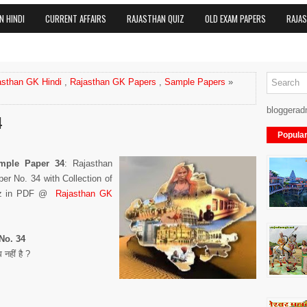
N HINDI
CURRENT AFFAIRS
RAJASTHAN QUIZ
OLD EXAM PAPERS
RAJA
asthan GK Hindi
,
Rajasthan GK Papers
,
Sample Papers
»
bloggerad
4
Popula
mple Paper 34
: Rajasthan
r No. 34 with Collection of
uiz in PDF @
Rajasthan GK
No. 34
नहीं है ?