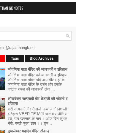
STHAN GK NOTES
min@rajasthangk.net
r
Tags
Blog Archives
जोगणिया माता मंदिर की जानकारी व इतिहास
जोगणिया माता मंदिर की जानकारी व इतिहास
जोगणिया माता मंदिर यदि आप भीलवाड़ा के
जोगणिया माता मंदिर के दर्शन और इसके
पर्यटक स्थल की जानकारी लेना ...
लोकदेवता सत्यवादी वीर तेजाजी की जीवनी व
इतिहास
श्री सत्यवादी वीर तेजाजी कथा व गौरवशाली
इतिहास VEER TEJAJI जाट वीर धौलिया
वंश, गांव खरनाल के मांय । आज दिन सुभस
भंसे, बस्ती फूलां छाय ।। शुभ...
दुधालेश्वर महादेव मंदिर टॉडगढ़ |