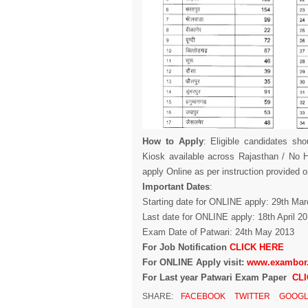
How to Apply
: Eligible candidates sho
Kiosk available across Rajasthan / No H
apply Online as per instruction provided o
Important Dates
:
Starting date for ONLINE apply: 29th Ma
Last date for ONLINE apply: 18th April 2
Exam Date of Patwari: 24th May 2013
For Job Notification
CLICK HERE
For ONLINE Apply visit:
www.exambor.r
For Last year Patwari Exam Paper
CL
SHARE:
FACEBOOK
TWITTER
GOOGL