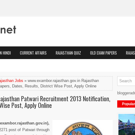
N HINDI
CURRENT AFFAIRS
RAJASTHAN QUIZ
OLD EXAM PAPERS
RAJA
jasthan Jobs
» www.exambor.rajasthan.gov.in Rajasthan
apers, Dates, Results, District Wise Post, Apply Online
bloggerad
ajasthan Patwari Recruitment 2013 Notification,
 Wise Post, Apply Online
Popula
mbor.rajasthan.gov.in),
 2271 post of Patwari through