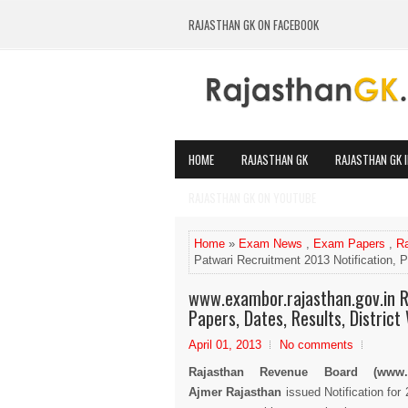
RAJASTHAN GK ON FACEBOOK
HOME
RAJASTHAN GK
RAJASTHAN GK I
RAJASTHAN GK ON YOUTUBE
Home
»
Exam News
,
Exam Papers
,
Ra
Patwari Recruitment 2013 Notification, P
www.exambor.rajasthan.gov.in R
Papers, Dates, Results, District
April 01, 2013
No comments
Rajasthan Revenue Board (www.exa
Ajmer Rajasthan
issued Notification for