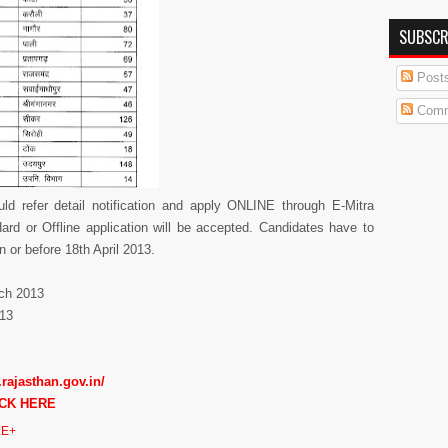
SUBSCR
Post
Comm
uld refer detail notification and apply ONLINE through E-Mitra
ard or Offline application will be accepted. Candidates have to
n or before 18th April 2013.
rch 2013
013
ajasthan.gov.in/
ICK HERE
E+