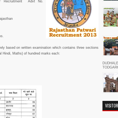
er Recruitment Advt No.
Rajasthan
ms.
rely based on written examination which contains three sections
l Hindi, Maths) of hundred marks each:
DUDHAL
TODGARH नमस
VISITO