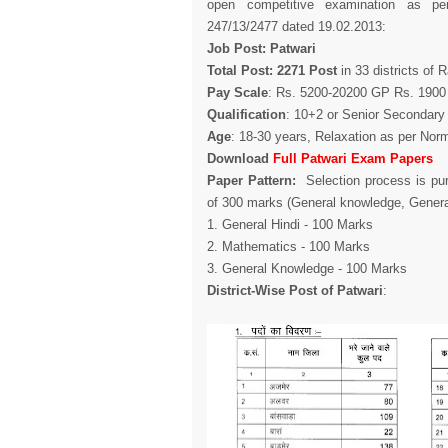
open competitive examination as p
247/13/2477 dated 19.02.2013:
Job Post: Patwari
Total Post: 2271 Post
in 33 districts of 
Pay Scale
: Rs. 5200-20200 GP Rs. 1900
Qualification
: 10+2 or Senior Secondary
Age
: 18-30 years, Relaxation as per Nor
Download
Full Patwari Exam Papers
Paper Pattern:
Selection process is pu
of 300 marks (General knowledge, Genera
1. General Hindi - 100 Marks
2. Mathematics - 100 Marks
3. General Knowledge - 100 Marks
District-Wise Post of Patwari
: