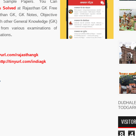
 Sample Papers. You Can
s Solved
at Rajasthan GK Free
than GK, GK Notes, Objective
th other
General Knowledge (GK)
from various examinations of
ations
.
nyurl.com/rajasthangk
http://tinyurl.com/indiagk
?
DUDHAL
TODGARH नमस
VISITO
8
4