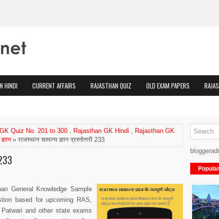
N HINDI
CURRENT AFFAIRS
RAJASTHAN QUIZ
OLD EXAM PAPERS
RAJA
GK Quiz No. 201 to 300
,
Rajasthan GK Hindi
,
Rajasthan GK
ज्ञान
» राजस्थान सामान्य ज्ञान प्रश्नोत्तरी 233
bloggerad
 233
Popula
an General Knowledge Sample
stion
based for upcoming RAS,
 Patwari and other state exams