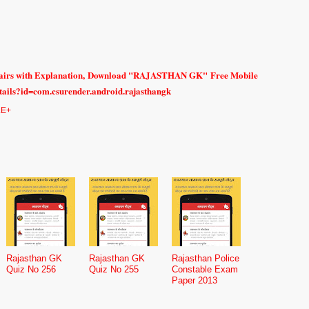
fairs with Explanation
, Download "RAJASTHAN GK" Free Mobile
etails?id=com.csurender.android.rajasthangk
E+
Rajasthan GK
Rajasthan GK
Rajasthan Police
Quiz No 256
Quiz No 255
Constable Exam
Paper 2013