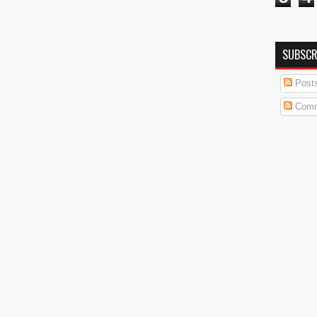
SUBSCR
Post
Comm