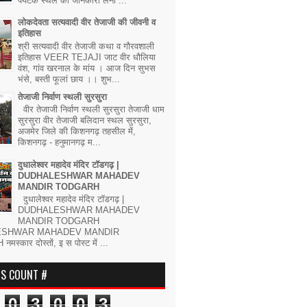
पर्यटक स्थल की जानकारी लेना ...
लोकदेवता सत्यवादी वीर तेजाजी की जीवनी व
इतिहास
श्री सत्यवादी वीर तेजाजी कथा व गौरवशाली
इतिहास VEER TEJAJI जाट वीर धौलिया
वंश, गांव खरनाल के मांय । आज दिन सुभस
भंसे, बस्ती फूलां छाय ।। शुभ...
तेजाजी निर्वाण स्थली सुरसुरा
वीर तेजाजी निर्वाण स्थली सुरसुरा तेजाजी धाम
सुरसुरा वीर तेजाजी बलिदान स्थल सुरसुरा,
अजमेर जिले की किशनगढ़ तहसील में,
किशनगढ़ - हनुमानगढ़ म...
दुधालेश्वर महादेव मंदिर टॉडगढ़ |
DUDHALESHWAR MAHADEV
MANDIR TODGARH
दुधालेश्वर महादेव मंदिर टॉडगढ़ |
DUDHALESHWAR MAHADEV
MANDIR TODGARH
ESHWAR MAHADEV MANDIR
्कार दोस्तों, इ स पोस्ट में ...
RS COUNT #
0
3
0
0
3