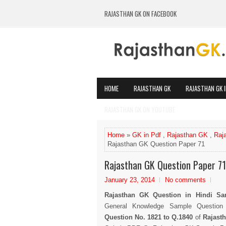
RAJASTHAN GK ON FACEBOOK
HOME
RAJASTHAN GK
RAJASTHAN GK I
RAJASTHAN GK ON YOUTUBE
Home
»
GK in Pdf
,
Rajasthan GK
,
Raj
Rajasthan GK Question Paper 71
Rajasthan GK Question Paper 71
January 23, 2014
No comments
Rajasthan GK Question in Hindi Sa
General Knowledge Sample Question 
Question No. 1821 to Q.1840
of
Rajast