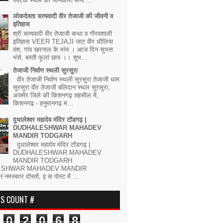
पर्यटक स्थल की जानकारी लेना ...
लोकदेवता सत्यवादी वीर तेजाजी की जीवनी व
इतिहास
श्री सत्यवादी वीर तेजाजी कथा व गौरवशाली
इतिहास VEER TEJAJI जाट वीर धौलिया
वंश, गांव खरनाल के मांय । आज दिन सुभस
भंसे, बस्ती फूलां छाय ।। शुभ...
तेजाजी निर्वाण स्थली सुरसुरा
वीर तेजाजी निर्वाण स्थली सुरसुरा तेजाजी धाम
सुरसुरा वीर तेजाजी बलिदान स्थल सुरसुरा,
अजमेर जिले की किशनगढ़ तहसील में,
किशनगढ़ - हनुमानगढ़ म...
दुधालेश्वर महादेव मंदिर टॉडगढ़ |
DUDHALESHWAR MAHADEV
MANDIR TODGARH
दुधालेश्वर महादेव मंदिर टॉडगढ़ |
DUDHALESHWAR MAHADEV
MANDIR TODGARH
ESHWAR MAHADEV MANDIR
्कार दोस्तों, इ स पोस्ट में ...
RS COUNT #
0
2
0
6
8