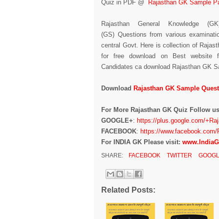
Quiz in PDF @
Rajasthan GK Sample P
Rajasthan
General Knowledge (GK
(GS)
Questions from various examinati
central Govt. Here is collection of Raj
for free download on Best website f
Candidates ca download Rajasthan GK Sam
Download
Rajasthan GK Sample Quest
For More Rajasthan GK Quiz Follow u
GOOGLE+
:
https://plus.google.com/+Ra
FACEBOOK
:
https://www.facebook.com/
For INDIA GK Please visit:
www.IndiaG
SHARE:
FACEBOOK
TWITTER
GOOGL
Related Posts: