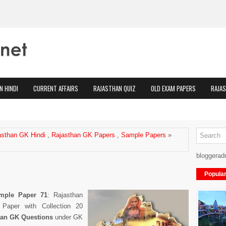
N HINDI
CURRENT AFFAIRS
RAJASTHAN QUIZ
OLD EXAM PAPERS
RAJA
asthan GK Hindi
,
Rajasthan GK Papers
,
Sample Papers
»
bloggerad
Popula
mple Paper 71
: Rajasthan
Paper with Collection 20
han GK Questions
under GK