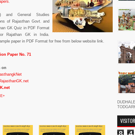
apers
.
) and General Studies
ons of Rajasthan Govt. and
asthan GK Quiz in PDF Format
or Rajathan GK in India.
ple paper in PDF Format for free from below website link.
ion Paper No. 71
s on
jasthangkNet
RajasthanGK.net
K.net
E+
DUDHAL
TODGARH नमस
VISITO
8
4